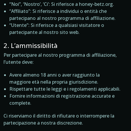
“Noi”, ‘Nostro’, ‘Ci’
: Si riferisce a honey-betz.org.
“Affiliato”
: Si riferisce a individui o entità che
partecipano al nostro programma di affiliazione.
“Utente”
: Si riferisce a qualsiasi visitatore o
partecipante al nostro sito web.
2. L’ammissibilità
Per partecipare al nostro programma di affiliazione,
l’utente deve:
Avere almeno 18 anni o aver raggiunto la
maggiore età nella propria giurisdizione.
Rispettare tutte le leggi e i regolamenti applicabili.
Fornire informazioni di registrazione accurate e
complete.
Ci riserviamo il diritto di rifiutare o interrompere la
partecipazione a nostra discrezione.