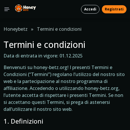
Accedi
Registrati
Honeybetz
»
Termini e condizioni
Termini e condizioni
Data di entrata in vigore: 01.12.2025
Benvenuti su honey-betz.org! I presenti Termini e
Condizioni (“Termini”) regolano l’utilizzo del nostro sito
web e la partecipazione al nostro programma di
affiliazione. Accedendo o utilizzando honey-betz.org,
l’utente accetta di rispettare i presenti Termini. Se non
si accettano questi Termini, si prega di astenersi
dall’utilizzare il nostro sito web.
1. Definizioni